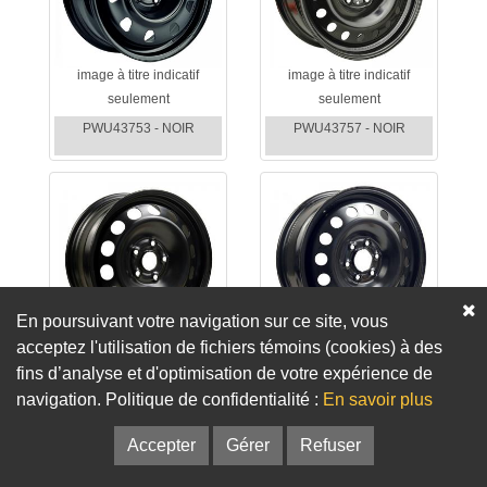
image à titre indicatif
image à titre indicatif
seulement
seulement
PWU43753 - NOIR
PWU43757 - NOIR
En poursuivant votre navigation sur ce site, vous
acceptez l'utilisation de fichiers témoins (cookies) à des
image à titre indicatif
image à titre indicatif
fins d’analyse et d'optimisation de votre expérience de
seulement
seulement
navigation. Politique de confidentialité :
En savoir plus
PWU43759 - NOIR
PWU43765 - NOIR
Accepter
Gérer
Refuser