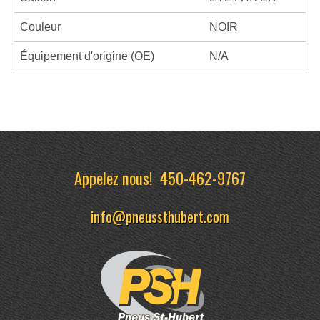
Couleur
NOIR
Équipement d'origine (OE)
N/A
Appelez nous!
450-462-9767
info@pneussthubert.com