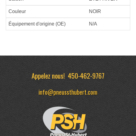
Couleur
NOIR
Équipement d'origine (OE)
N/A
Appelez nous!
450-462-9767
info@pneussthubert.com