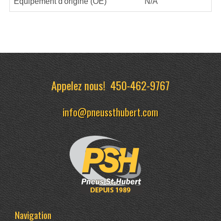
Équipement d'origine (OE)
N/A
Appelez nous!
450-462-9767
info@pneussthubert.com
Navigation