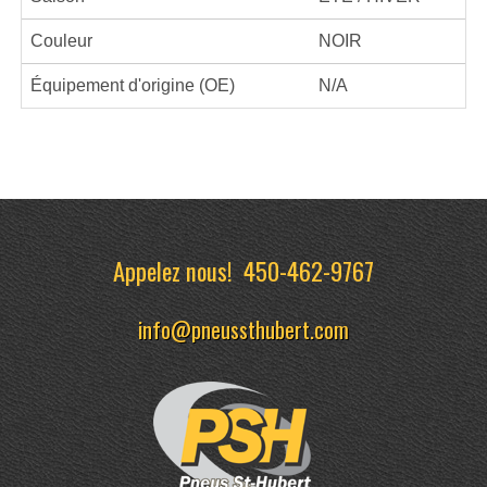
Couleur
NOIR
Équipement d'origine (OE)
N/A
Appelez nous!
450-462-9767
info@pneussthubert.com