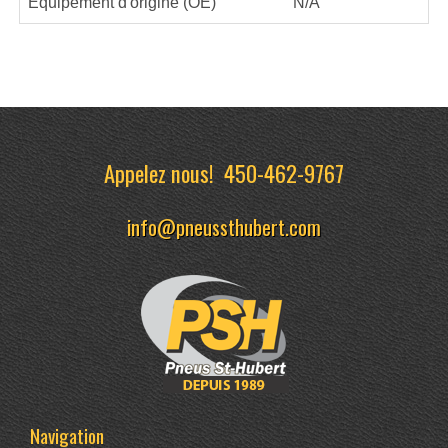
Équipement d'origine (OE)
N/A
Appelez nous!
450-462-9767
info@pneussthubert.com
Navigation