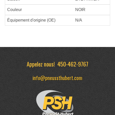
Couleur
NOIR
Équipement d'origine (OE)
N/A
Appelez nous!
450-462-9767
info@pneussthubert.com