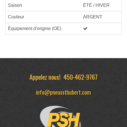
Saison
ÉTÉ / HIVER
Couleur
ARGENT
Équipement d'origine (OE)
Appelez nous!
450-462-9767
info@pneussthubert.com