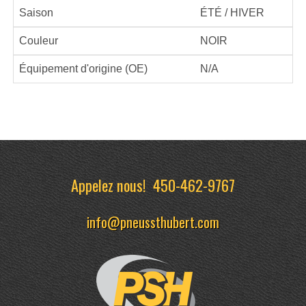
Saison
ÉTÉ / HIVER
Couleur
NOIR
Équipement d'origine (OE)
N/A
Appelez nous!
450-462-9767
info@pneussthubert.com