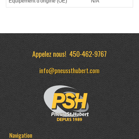
Équipement d'origine (OE)
N/A
Appelez nous!
450-462-9767
info@pneussthubert.com
Navigation