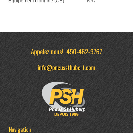
Équipement d'origine (OE)
N/A
Appelez nous!
450-462-9767
info@pneussthubert.com
Navigation