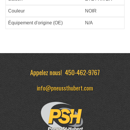
Couleur
NOIR
Équipement d'origine (OE)
N/A
Appelez nous!
450-462-9767
info@pneussthubert.com