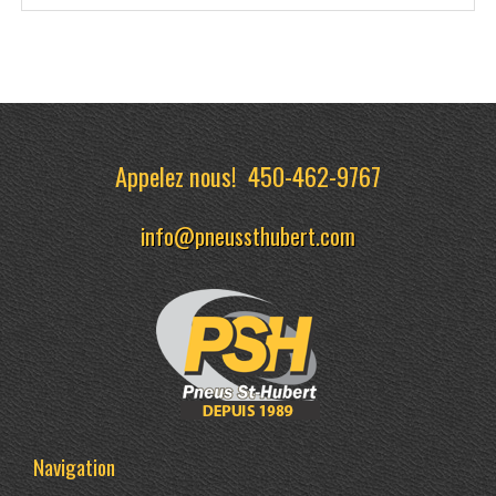
Appelez nous!
450-462-9767
info@pneussthubert.com
Navigation