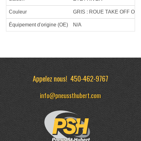
Couleur
GRIS : ROUE TAKE OFF OR
Équipement d'origine (OE)
N/A
Appelez nous!
450-462-9767
info@pneussthubert.com