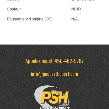
Couleur
NOIR
Équipement d'origine (OE)
N/A
Appelez nous!
450-462-9767
info@pneussthubert.com