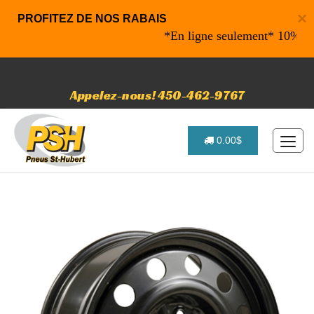
×
PROFITEZ DE NOS RABAIS
*En ligne seulement* 10% de raba
Appelez-nous! 450-462-9767
0.00$