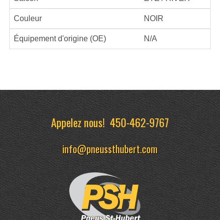
Couleur
NOIR
Équipement d'origine (OE)
N/A
Appelez nous!
450-462-9767
info@pneussthubert.com