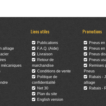
Liens utiles
Promotions
Publications
Pneus en 
 alliage
F.A.Q. (Aide)
Pneus en l
acier
Livraison
Pneus dis
res
Retour de
Pneus us
 mécaniques
marchandise
Remises po
s
Conditions de vente
Pneus
Politique de
Rabais - J
ndre
confidentialité
alliage
Net 30
Rabais - R
Plan du site
English version