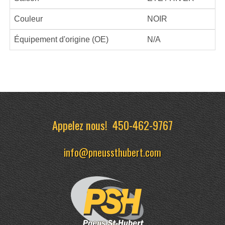
Couleur
NOIR
Équipement d'origine (OE)
N/A
Appelez nous!
450-462-9767
info@pneussthubert.com