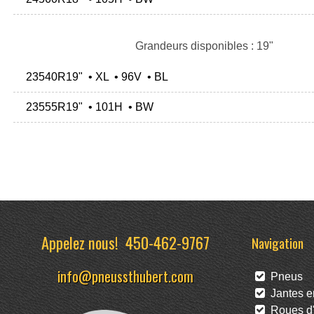
Grandeurs disponibles : 19"
23540R19" • XL • 96V • BL
23555R19" • 101H • BW
Appelez nous!
450-462-9767
Navigation
info@pneussthubert.com
Pneus
Jantes en
Roues d'