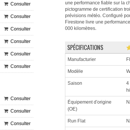
une performance fiable sur la c
Consulter
pictogramme de certification tro
prévisions météo. Configuré po
Consulter
Firestone livre une performance 
000 kilomètres.
Consulter
Consulter
SPÉCIFICATIONS
Consulter
Manufacturier
F
Consulter
Modèle
W
Saison
4
h
Consulter
Équipement d'origine
N
(OE)
Consulter
Run Flat
N
Consulter