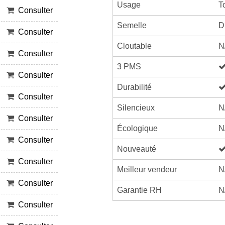
Usage
T
Consulter
Semelle
D
Consulter
Cloutable
N
Consulter
3 PMS
Consulter
Durabilité
Consulter
Silencieux
N
Consulter
Écologique
N
Consulter
Nouveauté
Consulter
Meilleur vendeur
N
Consulter
Garantie RH
N
Consulter