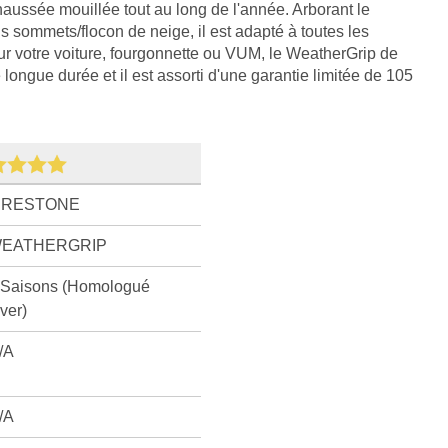
haussée mouillée tout au long de l'année. Arborant le
is sommets/flocon de neige, il est adapté à toutes les
ur votre voiture, fourgonnette ou VUM, le WeatherGrip de
longue durée et il est assorti d'une garantie limitée de 105
IRESTONE
EATHERGRIP
 Saisons (Homologué
iver)
/A
/A