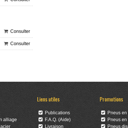
Consulter
Consulter
Liens utiles
Promotions
Publications
Pneus en 
 alliage
F.A.Q. (Aide)
Pneus en l
acier
Livraison
Pneus dis