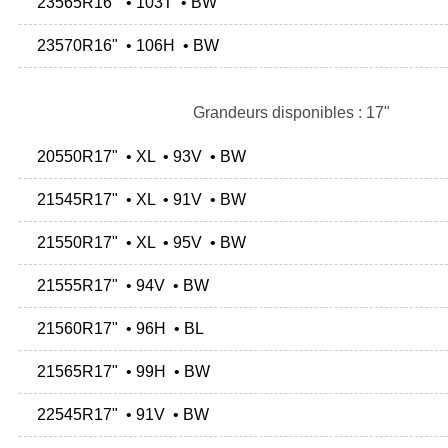
23565R16" • 103T • BW
23570R16" • 106H • BW
Grandeurs disponibles : 17"
20550R17" • XL • 93V • BW
21545R17" • XL • 91V • BW
21550R17" • XL • 95V • BW
21555R17" • 94V • BW
21560R17" • 96H • BL
21565R17" • 99H • BW
22545R17" • 91V • BW