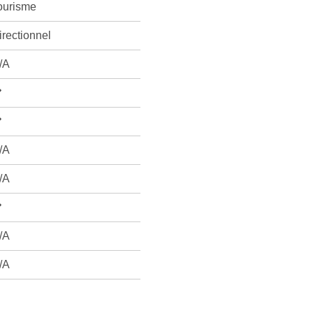
ourisme
irectionnel
/A
/A
/A
/A
/A