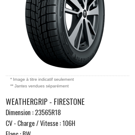
* Image à titre indicatif seulement
** Jantes vendues séparément
WEATHERGRIP - FIRESTONE
Dimension : 23565R18
CV - Charge / Vitesse : 106H
Flanc : BW