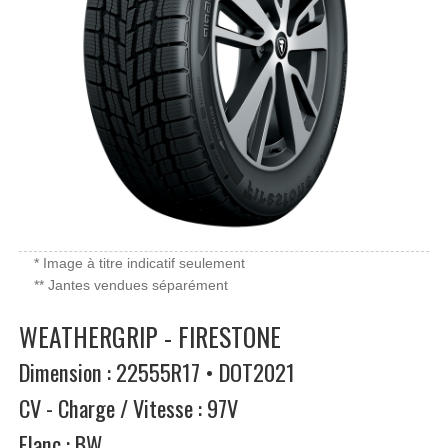
* Image à titre indicatif seulement
** Jantes vendues séparément
WEATHERGRIP - FIRESTONE
Dimension : 22555R17 • DOT2021
CV - Charge / Vitesse : 97V
Flanc : BW