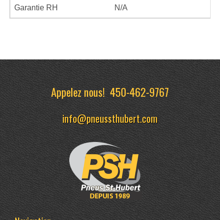
Garantie RH
N/A
Appelez nous!
450-462-9767
info@pneussthubert.com