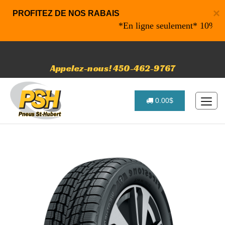
×
PROFITEZ DE NOS RABAIS
*En ligne seulement* 10% de raba
Appelez-nous! 450-462-9767
0.00$