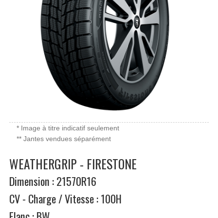
* Image à titre indicatif seulement
** Jantes vendues séparément
WEATHERGRIP - FIRESTONE
Dimension : 21570R16
CV - Charge / Vitesse : 100H
Flanc : BW