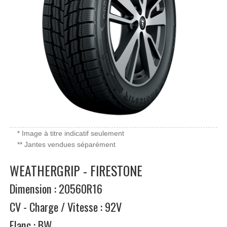
* Image à titre indicatif seulement
** Jantes vendues séparément
WEATHERGRIP - FIRESTONE
Dimension : 20560R16
CV - Charge / Vitesse : 92V
Flanc : BW