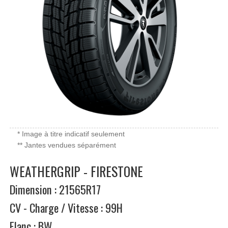
* Image à titre indicatif seulement
** Jantes vendues séparément
WEATHERGRIP - FIRESTONE
Dimension : 21565R17
CV - Charge / Vitesse : 99H
Flanc : BW