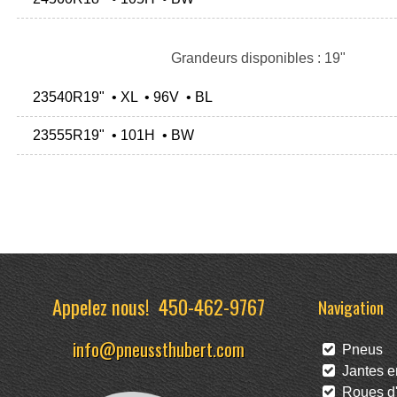
Grandeurs disponibles : 19"
23540R19" • XL • 96V • BL
23555R19" • 101H • BW
Appelez nous!
450-462-9767
Navigation
info@pneussthubert.com
Pneus
Jantes en
Roues d'