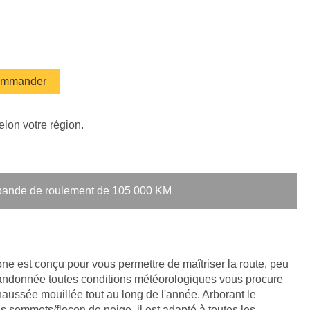
mmander
elon votre région.
a bande de roulement de 105 000 KM
e est conçu pour vous permettre de maîtriser la route, peu
andonnée toutes conditions météorologiques vous procure
haussée mouillée tout au long de l'année. Arborant le
is sommets/flocon de neige, il est adapté à toutes les