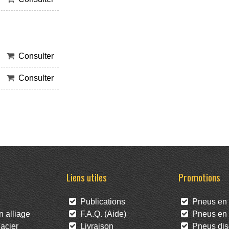
Consulter
Consulter
Liens utiles
Promotions
Publications
Pneus en 
 alliage
F.A.Q. (Aide)
Pneus en l
acier
Livraison
Pneus dis