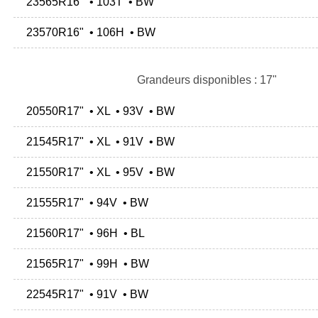
23565R16" • 103T • BW
23570R16" • 106H • BW
Grandeurs disponibles : 17"
20550R17" • XL • 93V • BW
21545R17" • XL • 91V • BW
21550R17" • XL • 95V • BW
21555R17" • 94V • BW
21560R17" • 96H • BL
21565R17" • 99H • BW
22545R17" • 91V • BW