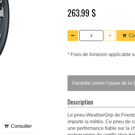
263.99 $
Co
* Frais de livraison applicable s
Garantie contre l'usure de l
Description
Le pneu WeatherGrip de Fireston
importe la météo. Ce pneu de r
Consulter
une performance fiable sur la c
pictogramme de certification tro