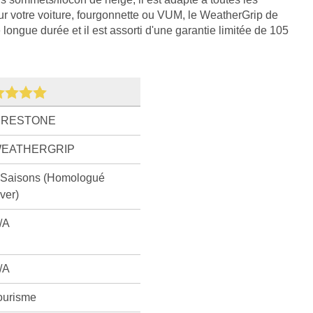
ur votre voiture, fourgonnette ou VUM, le WeatherGrip de
longue durée et il est assorti d'une garantie limitée de 105
IRESTONE
EATHERGRIP
 Saisons (Homologué
iver)
/A
/A
ourisme