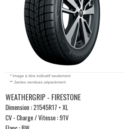
* Image à titre indicatif seulement
** Jantes vendues séparément
WEATHERGRIP - FIRESTONE
Dimension : 21545R17 • XL
CV - Charge / Vitesse : 91V
Flanc : BW