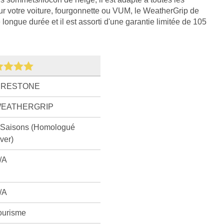
ur votre voiture, fourgonnette ou VUM, le WeatherGrip de
longue durée et il est assorti d'une garantie limitée de 105
IRESTONE
EATHERGRIP
 Saisons (Homologué
iver)
/A
/A
ourisme