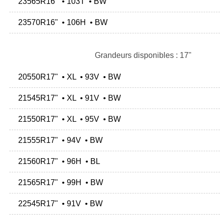
23565R16" • 103T • BW
23570R16" • 106H • BW
Grandeurs disponibles : 17"
20550R17" • XL • 93V • BW
21545R17" • XL • 91V • BW
21550R17" • XL • 95V • BW
21555R17" • 94V • BW
21560R17" • 96H • BL
21565R17" • 99H • BW
22545R17" • 91V • BW