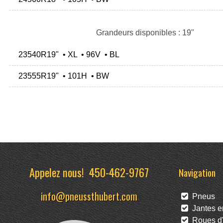
Grandeurs disponibles : 19"
23540R19" • XL • 96V • BL
23555R19" • 101H • BW
Appelez nous!
450-462-9767
Navigation
info@pneussthubert.com
Pneus
Jantes en
Roues d'