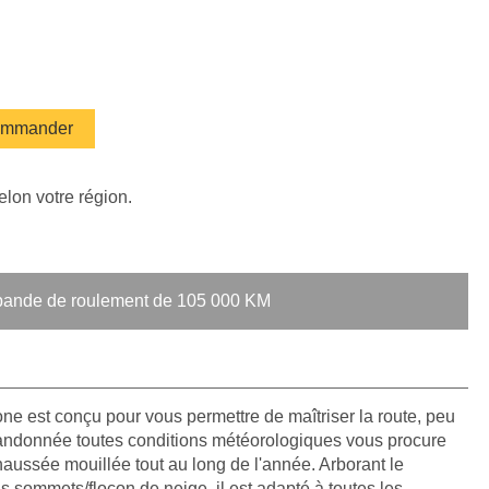
mmander
elon votre région.
a bande de roulement de 105 000 KM
e est conçu pour vous permettre de maîtriser la route, peu
andonnée toutes conditions météorologiques vous procure
haussée mouillée tout au long de l'année. Arborant le
is sommets/flocon de neige, il est adapté à toutes les