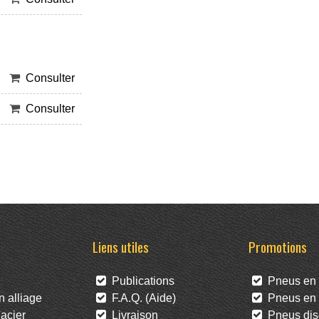
Consulter
Consulter
Liens utiles
Promotions
Publications
Pneus en 
 alliage
F.A.Q. (Aide)
Pneus en l
acier
Livraison
Pneus dis