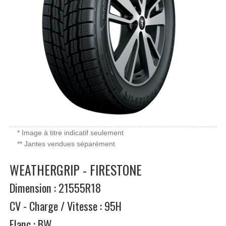
* Image à titre indicatif seulement
** Jantes vendues séparément
WEATHERGRIP - FIRESTONE
Dimension : 21555R18
CV - Charge / Vitesse : 95H
Flanc : BW