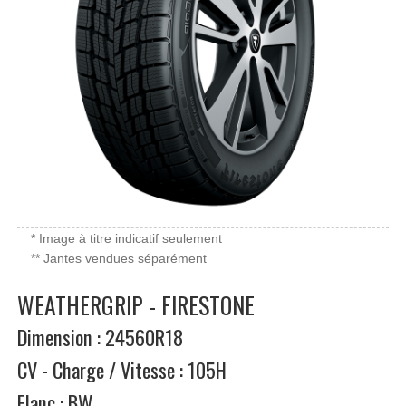
* Image à titre indicatif seulement
** Jantes vendues séparément
WEATHERGRIP - FIRESTONE
Dimension : 24560R18
CV - Charge / Vitesse : 105H
Flanc : BW