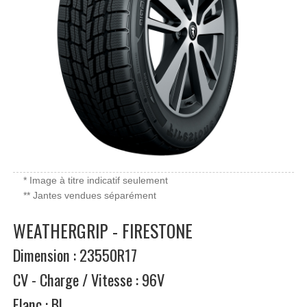
* Image à titre indicatif seulement
** Jantes vendues séparément
WEATHERGRIP - FIRESTONE
Dimension : 23550R17
CV - Charge / Vitesse : 96V
Flanc : BL