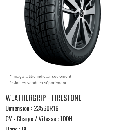
* Image à titre indicatif seulement
** Jantes vendues séparément
WEATHERGRIP - FIRESTONE
Dimension : 23560R16
CV - Charge / Vitesse : 100H
Flanc : BL