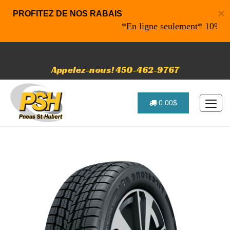
×
PROFITEZ DE NOS RABAIS
*En ligne seulement* 10% de raba
Appelez-nous! 450-462-9767
0.00$