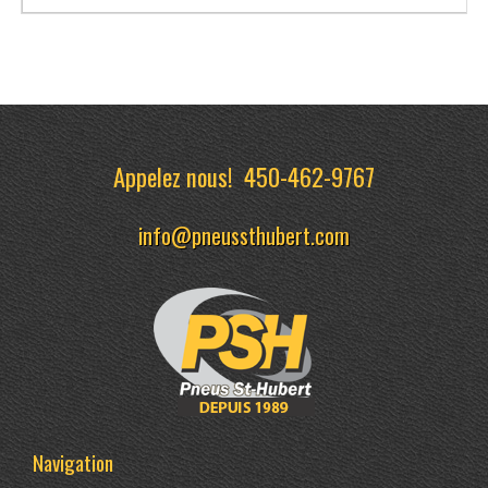
Appelez nous!
450-462-9767
info@pneussthubert.com
Navigation