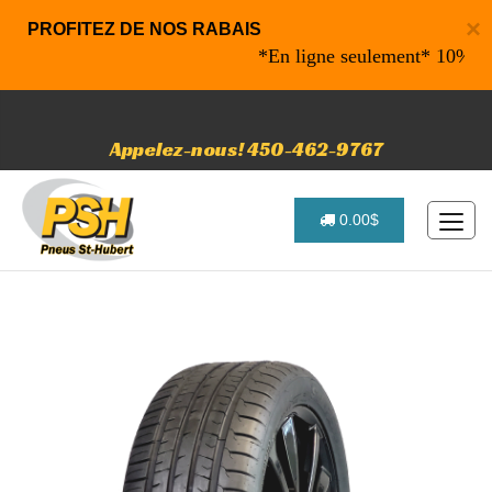
×
PROFITEZ DE NOS RABAIS
*En ligne seulement* 10% de raba
Appelez-nous! 450-462-9767
0.00$