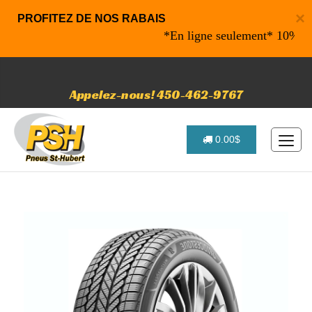
×
PROFITEZ DE NOS RABAIS
*En ligne seulement* 10% de raba
Appelez-nous! 450-462-9767
0.00$