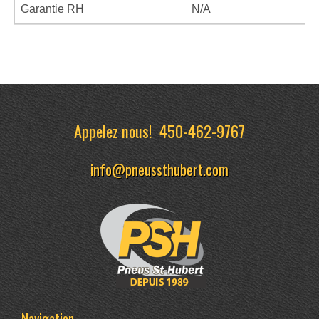
Garantie RH
N/A
Appelez nous!
450-462-9767
info@pneussthubert.com
Navigation