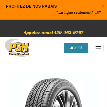
×
PROFITEZ DE NOS RABAIS
*En ligne seulement* 10% de raba
Appelez-nous! 450-462-9767
0.00$