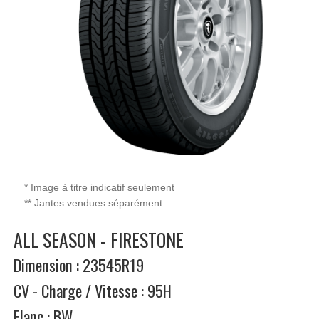
* Image à titre indicatif seulement
** Jantes vendues séparément
ALL SEASON - FIRESTONE
Dimension : 23545R19
CV - Charge / Vitesse : 95H
Flanc : BW