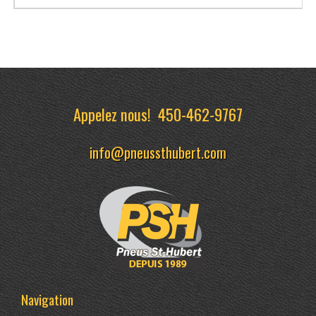
Appelez nous!
450-462-9767
info@pneussthubert.com
Navigation