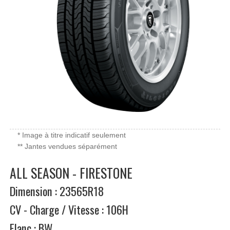
* Image à titre indicatif seulement
** Jantes vendues séparément
ALL SEASON - FIRESTONE
Dimension : 23565R18
CV - Charge / Vitesse : 106H
Flanc : BW