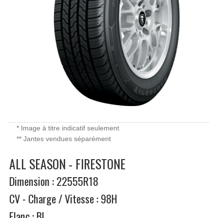
* Image à titre indicatif seulement
** Jantes vendues séparément
ALL SEASON - FIRESTONE
Dimension : 22555R18
CV - Charge / Vitesse : 98H
Flanc : BL