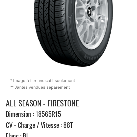
* Image à titre indicatif seulement
** Jantes vendues séparément
ALL SEASON - FIRESTONE
Dimension : 18565R15
CV - Charge / Vitesse : 88T
Flanc : BL