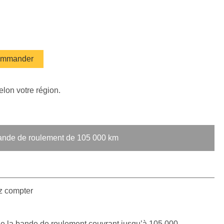
mmander
elon votre région.
bande de roulement de 105 000 km
z compter
 de la bande de roulement couvrant jusqu’à 105 000