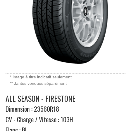
* Image à titre indicatif seulement
** Jantes vendues séparément
ALL SEASON - FIRESTONE
Dimension : 23560R18
CV - Charge / Vitesse : 103H
Flanc : BL