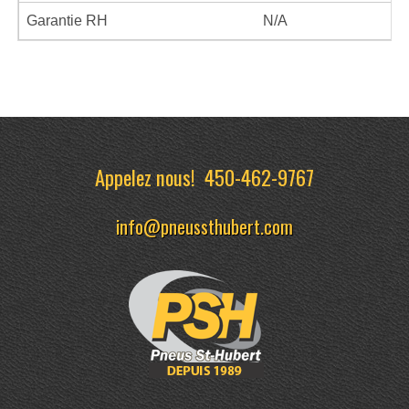
Garantie RH
N/A
Appelez nous!
450-462-9767
info@pneussthubert.com