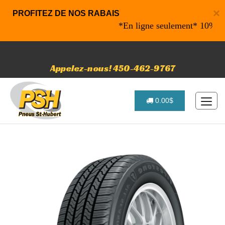
×
PROFITEZ DE NOS RABAIS
*En ligne seulement* 10% de raba
Appelez-nous! 450-462-9767
0.00$