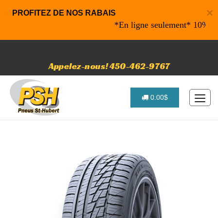
×
PROFITEZ DE NOS RABAIS
*En ligne seulement* 10% de raba
Appelez-nous! 450-462-9767
0.00$