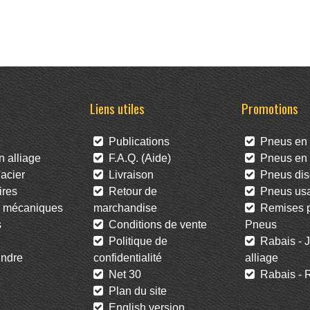
Liens utiles
Promotions
Publications
Pneus en 
 alliage
F.A.Q. (Aide)
Pneus en l
acier
Livraison
Pneus dis
res
Retour de
Pneus us
 mécaniques
marchandise
Remises po
s
Conditions de vente
Pneus
Politique de
Rabais - J
ndre
confidentialité
alliage
Net 30
Rabais - R
Plan du site
English version