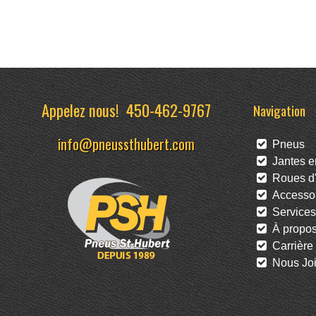
Appelez nous!
450-462-9767
Navigation
info@pneussthubert.com
Pneus
Jantes en
Roues d'
Accessoi
Services
À propo
Carrière
Nous Joi