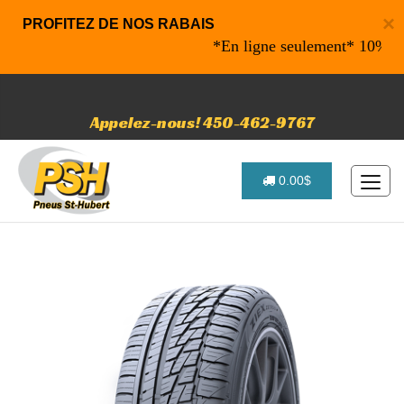
×
PROFITEZ DE NOS RABAIS
*En ligne seulement* 10% de raba
Appelez-nous! 450-462-9767
0.00$