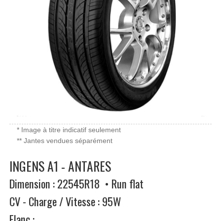
* Image à titre indicatif seulement
** Jantes vendues séparément
INGENS A1 - ANTARES
Dimension : 22545R18 • Run flat
CV - Charge / Vitesse : 95W
Flanc :