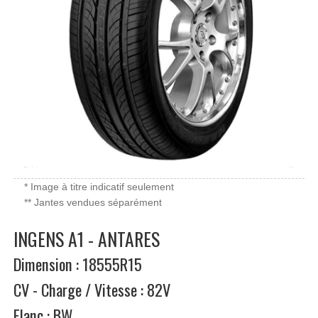
* Image à titre indicatif seulement
** Jantes vendues séparément
INGENS A1 - ANTARES
Dimension : 18555R15
CV - Charge / Vitesse : 82V
Flanc : BW