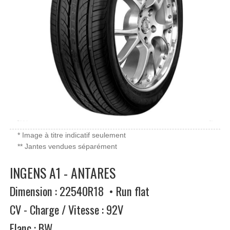
* Image à titre indicatif seulement
** Jantes vendues séparément
INGENS A1 - ANTARES
Dimension : 22540R18 • Run flat
CV - Charge / Vitesse : 92V
Flanc : BW