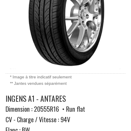
* Image à titre indicatif seulement
** Jantes vendues séparément
INGENS A1 - ANTARES
Dimension : 20555R16 • Run flat
CV - Charge / Vitesse : 94V
Flanc : BW