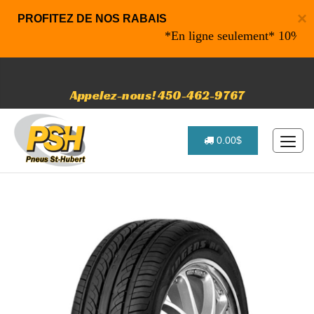
×
PROFITEZ DE NOS RABAIS
*En ligne seulement* 10% de raba
Appelez-nous! 450-462-9767
0.00$