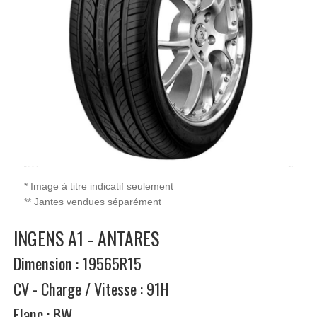
* Image à titre indicatif seulement
** Jantes vendues séparément
INGENS A1 - ANTARES
Dimension : 19565R15
CV - Charge / Vitesse : 91H
Flanc : BW