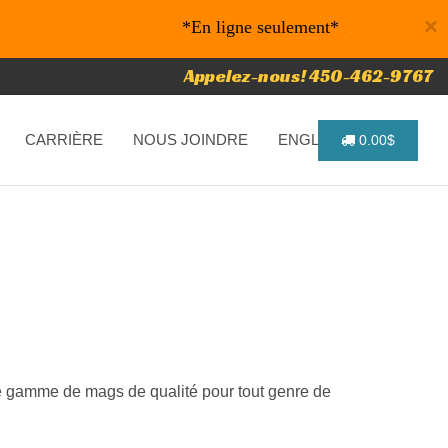
×
*En ligne seulement* 10% de rabais sur vos ach
Appelez-nous! 450-462-9767
CARRIÈRE
NOUS JOINDRE
ENGLISH
0.00$
ste gamme de mags de qualité pour tout genre de