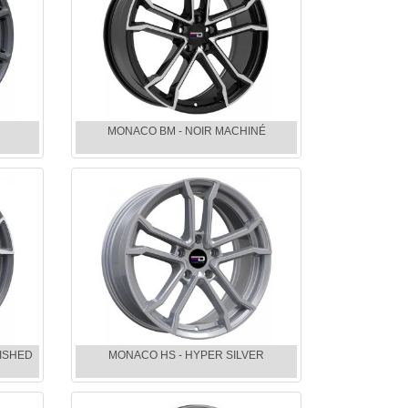
MONACO BM - NOIR MACHINÉ
ISHED
MONACO HS - HYPER SILVER