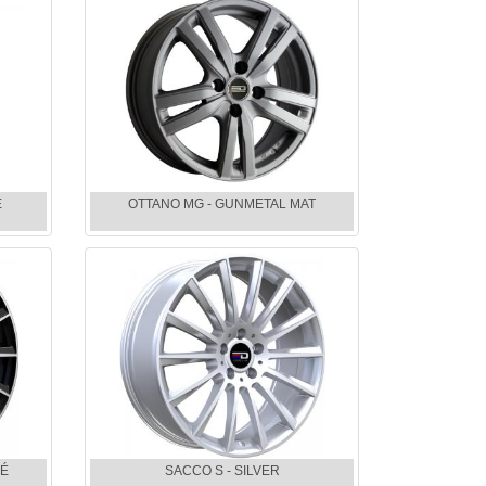
É
OTTANO MG - GUNMETAL MAT
NÉ
SACCO S - SILVER